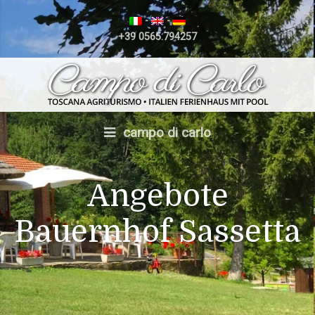
-
-
+39 0565.794257
campo di carlo
Angebote
Bauernhof Sassetta