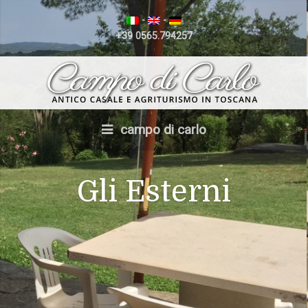
-
-
+39 0565.794257
campo di carlo
Gli Esterni