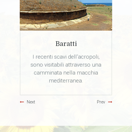
Borghi Toscani
,
Sassetta, Bolgheri,
na
Castagneto, Populonia,
Suvereto e Campiglia
Marittima vi affascineranno.
Next
Prev