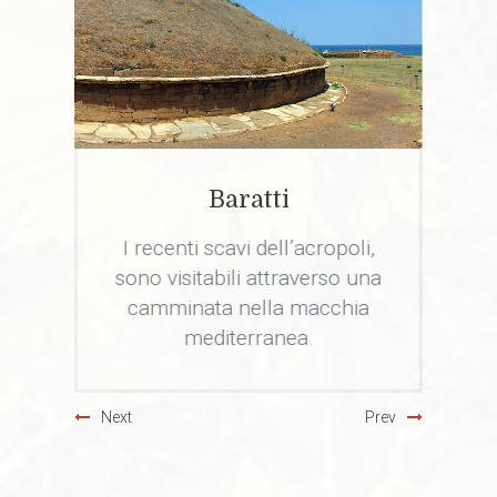
Borghi Toscani
,
Sassetta, Bolgheri,
na
Castagneto, Populonia,
Suvereto e Campiglia
Marittima vi affascineranno.
Next
Prev