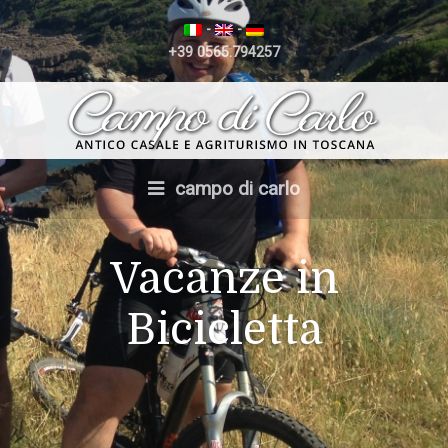
-
-
+39 0565.794257
campo di carlo
Vacanze in
Bicicletta