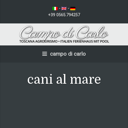
-
-
+39 0565.794257
campo di carlo
cani al mare