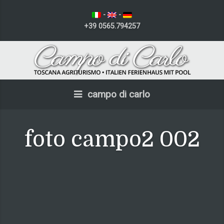
-
-
+39 0565.794257
campo di carlo
foto campo2 002