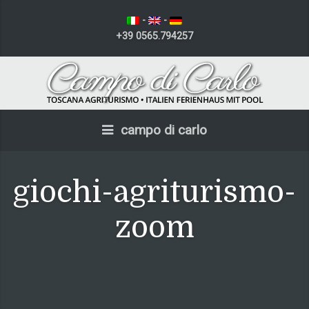
-
-
+39 0565.794257
campo di carlo
giochi-agriturismo-
zoom