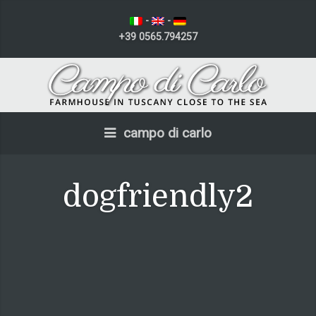
-
-
+39 0565.794257
campo di carlo
dogfriendly2