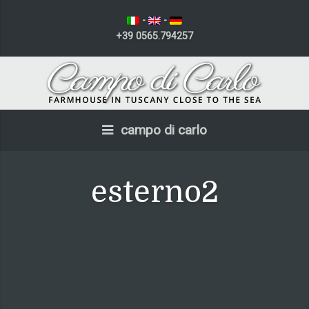
-
-
+39 0565.794257
campo di carlo
esterno2