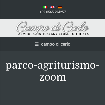
-
-
+39 0565.794257
campo di carlo
parco-agriturismo-
zoom