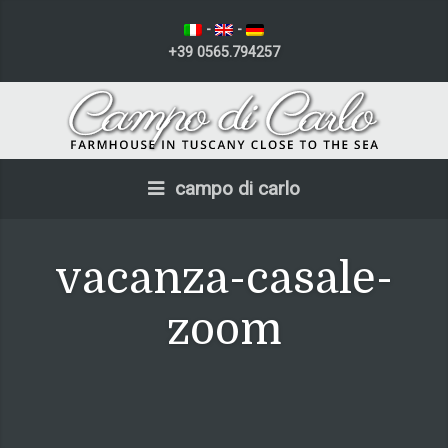
-
-
+39 0565.794257
campo di carlo
vacanza-casale-
zoom