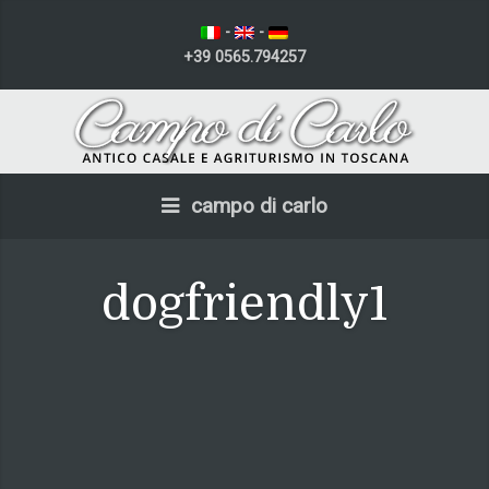
-
-
+39 0565.794257
campo di carlo
dogfriendly1