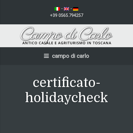
-
-
+39 0565.794257
campo di carlo
certificato-
holidaycheck