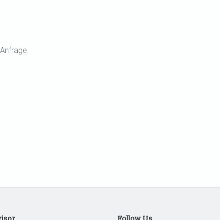
Anfrage
isor
Follow Us