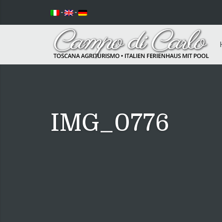
-
-
IMG_0776