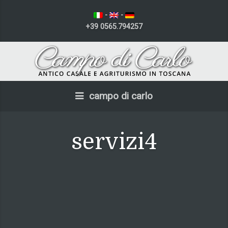
-
-
+39 0565.794257
campo di carlo
servizi4