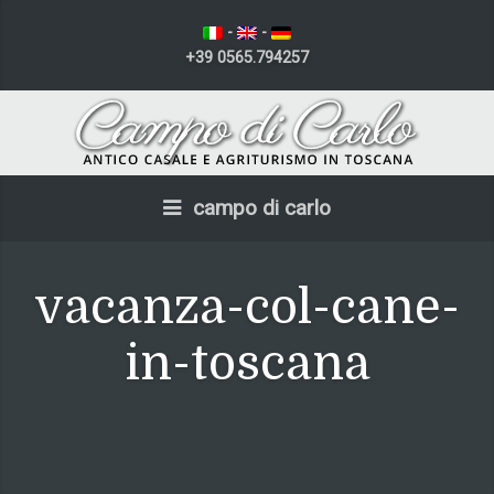
-
-
+39 0565.794257
campo di carlo
vacanza-col-cane-
in-toscana