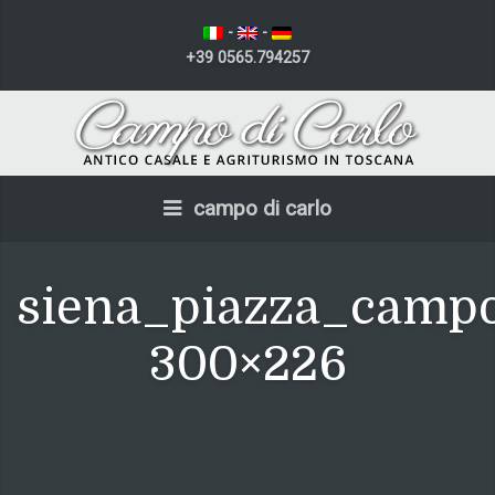
-
-
+39 0565.794257
campo di carlo
siena_piazza_camp
300×226