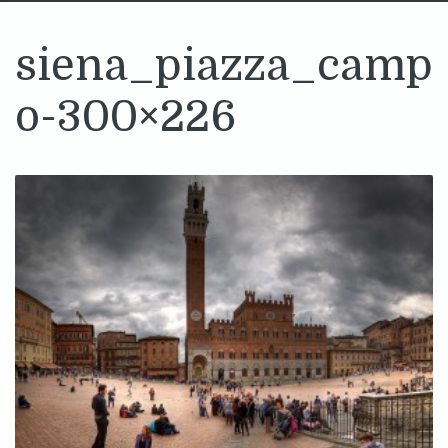
siena_piazza_camp
o-300×226